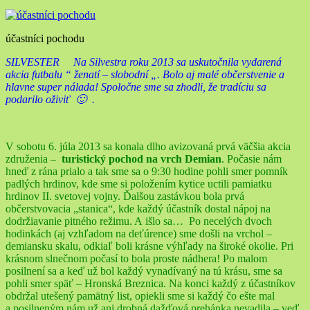
účastníci pochodu
SILVESTER Na Silvestra roku 2013 sa uskutočnila vydarená
akcia futbalu “ ženatí – slobodní „. Bolo aj malé občerstvenie a
hlavne super nálada! Spoločne sme sa zhodli, že tradíciu sa
podarilo oživiť 🙂 .
V sobotu 6. júla 2013 sa konala dlho avizovaná prvá väčšia akcia
združenia –
turistický pochod na vrch Demian
. Počasie nám
hneď z rána prialo a tak sme sa o 9:30 hodine pohli smer pomník
padlých hrdinov, kde sme si položením kytice uctili pamiatku
hrdinov II. svetovej vojny. Ďalšou zastávkou bola prvá
občerstvovacia „stanica“, kde každý účastník dostal nápoj na
dodržiavanie pitného režimu. A išlo sa… Po necelých dvoch
hodinkách (aj vzhľadom na deťúrence) sme došli na vrchol –
demiansku skalu, odkiaľ boli krásne výhľady na široké okolie. Pri
krásnom slnečnom počasí to bola proste nádhera! Po malom
posilnení sa a keď už bol každý vynadívaný na tú krásu, sme sa
pohli smer späť – Hronská Breznica. Na konci každý z účastníkov
obdržal utešený pamätný list, opiekli sme si každý čo ešte mal
a posilneným nám už ani drobná dažďová prehánka nevadila – veď