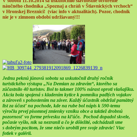
V sobotu 11.10.2014 sa uskutočnilo slávnostné otvorenie
náučného chodníka „Spoznaj a chráň v Štiavnických vrchoch“
v Hronskej Breznici! (viac info v aktualitách). Pozor, chodník
nie je v zimnom období udržiavaný!!!
Jednu peknú júnovú sobotu sa uskutočnil druhý ročník
turistického výstupu „Na Demian za zdravím“
,
ktorého sa
zúčastnilo 40 turistov. Bol to takmer 100% nárast oproti vlaňajšku.
Akcia bola spojená s kladením kytice k pomníku padlých vojakov
a zároveň s pohostením na záver. Každý účastník obdržal pamätný
list za účasť na pochode, kde na rube bol nápis k 590-temu
výročiu prvej písomnej zmienky vzniku obce a taktiež drobnú
pozornosť vo forme prívesku na kľúče. Pochod dopadol skvele,
počasie vyšlo, nik sa nezranil a čo je dôležité, odchádzali sme
s dobrým pocitom, že sme niečo urobili pre svoje zdravie!
Viac
fotiek v galérii.