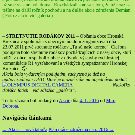
už sme vlastne boli doma. Rozchádzali sme sa s tým, že už teraz sa
tešíme na ďalší ročník pochodu a na ďalšie akcie združenia Demian.
( Foto z akcie viď galéria )
–
STRETNUTIE RODÁKOV 2011
– Občania obce Hronská
Breznica v spolupráci s obecným úradom zorganizovali dňa
23.07.2011 prvé stretnutie rodákov „Tu sú naše korene“. Cieľom
podujatia bolo stretnutie rodákov pochádzajúcich z našej obce, ktorí
odišli z obce, resp. boli z obce z dôvodu výstavby rýchlostnej
komunikácie R1 vysťahovaní a všetkých sympatizantov Hronskej
Breznice 🙂
Akcia bola vydareným podujatím, zachytená je tiež na
audiovizuálnom DVD,
ktoré je možné stále na objednávku dodať.
N
iekoľko
ďalších fotiek – viď záložka „galéria“.
Tento záznam bol pridaný do
Akcie
dňa
4. 1. 2016
od
Miro
Dobrota
.
Navigácia článkami
←
Akcia – nová tabuľa
Plán práce združenia na r. 2016
→