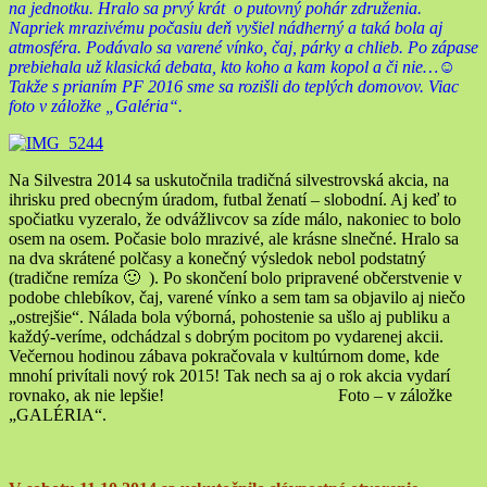
na jednotku. Hralo sa prvý krát o putovný pohár združenia.
Napriek mrazivému počasiu deň vyšiel nádherný a taká bola aj
atmosféra. Podávalo sa varené vínko, čaj, párky a chlieb. Po zápase
prebiehala už klasická debata, kto koho a kam kopol a či nie…☺
Takže s prianím PF 2016 sme sa rozišli do teplých domovov. Viac
foto v záložke „Galéria“.
Na Silvestra 2014 sa uskutočnila tradičná silvestrovská akcia, na
ihrisku pred obecným úradom, futbal ženatí – slobodní. Aj keď to
spočiatku vyzeralo, že odvážlivcov sa zíde málo, nakoniec to bolo
osem na osem. Počasie bolo mrazivé, ale krásne slnečné. Hralo sa
na dva skrátené polčasy a konečný výsledok nebol podstatný
(tradične remíza 🙂 ). Po skončení bolo pripravené občerstvenie v
podobe chlebíkov, čaj, varené vínko a sem tam sa objavilo aj niečo
„ostrejšie“. Nálada bola výborná, pohostenie sa ušlo aj publiku a
každý-veríme, odchádzal s dobrým pocitom po vydarenej akcii.
Večernou hodinou zábava pokračovala v kultúrnom dome, kde
mnohí privítali nový rok 2015! Tak nech sa aj o rok akcia vydarí
rovnako, ak nie lepšie! Foto – v záložke
„GALÉRIA“.