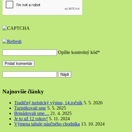
Opíšte kontrolný kód
*
Hľadať:
Najnovšie články
Tradičný turistický výstup, 14.ročník
5. 5. 2026
Turistikovali sme
5. 5. 2025
Brigádovali sme…
21. 4. 2025
Je to už 12 rokov!
5. 11. 2024
Výmena tabule náučného chodníka
13. 10. 2024