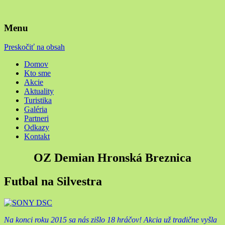
Menu
Preskočiť na obsah
Domov
Kto sme
Akcie
Aktuality
Turistika
Galéria
Partneri
Odkazy
Kontakt
OZ Demian Hronská Breznica
Futbal na Silvestra
Na konci roku 2015 sa nás zišlo 18 hráčov! Akcia už tradične vyšla