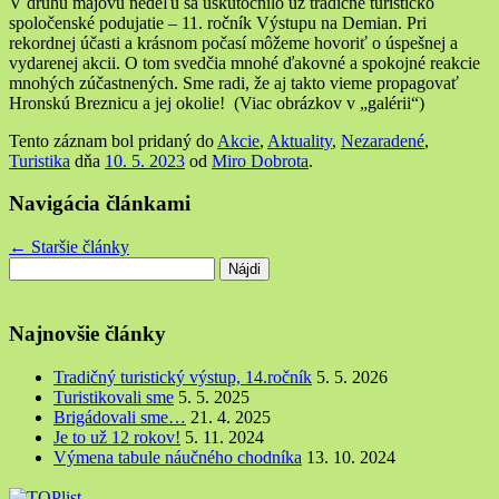
V druhú májovú nedeľu sa uskutočnilo už tradičné turisticko
spoločenské podujatie – 11. ročník Výstupu na Demian. Pri
rekordnej účasti a krásnom počasí môžeme hovoriť o úspešnej a
vydarenej akcii. O tom svedčia mnohé ďakovné a spokojné reakcie
mnohých zúčastnených. Sme radi, že aj takto vieme propagovať
Hronskú Breznicu a jej okolie!
(Viac obrázkov v „galérii“)
Tento záznam bol pridaný do
Akcie
,
Aktuality
,
Nezaradené
,
Turistika
dňa
10. 5. 2023
od
Miro Dobrota
.
Navigácia článkami
←
Staršie články
Hľadať:
Najnovšie články
Tradičný turistický výstup, 14.ročník
5. 5. 2026
Turistikovali sme
5. 5. 2025
Brigádovali sme…
21. 4. 2025
Je to už 12 rokov!
5. 11. 2024
Výmena tabule náučného chodníka
13. 10. 2024