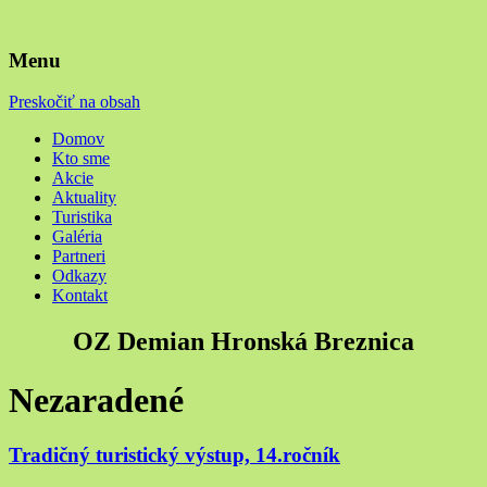
Menu
Preskočiť na obsah
Domov
Kto sme
Akcie
Aktuality
Turistika
Galéria
Partneri
Odkazy
Kontakt
OZ Demian Hronská Breznica
Nezaradené
Tradičný turistický výstup, 14.ročník