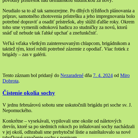
pôvodný prístrešok nad demianskou studničkou za nový.
Neudialo sa to až tak samozrejme. Po dlhých týždňoch plánovania a
príprav, samotného zhotovenia prístrešku a jeho impregnovania bolo
potrebné dopraviť a osadiť prístrešok, aby slúžil ďalšie roky. Okrem
toho sme vymenili odtokovú hadicu zo studničky za novú, ktorú
snáď už nebude tak ľahké upchať a znefunkčniť.
Veľká vďaka všetkým zainteresovaným chlapcom, brigádnikom a
taktiež tým, ktorí robili potrebné zázemie z opodiaľ. Viac fotiek z
brigády – zas v galérii.
Tento záznam bol pridaný do
Nezaradené
dňa
7. 4. 2024
od
Miro
Dobrota
.
Čistenie okolia sochy
V jednu februárovú sobotu sme uskutočnili brigádu pri soche sv. J.
Nepomuckého.
Konkrétne – vysekávali, vypilovali sme okolie od náletových
drevín, ktoré sa po siedmich rokoch po inštalovaní sochy nachádzali
v jej okolí, odhrabali sme prebytočné lístie a nainštalovalo sa nové
tabuľkové označenie sochy s popisom.