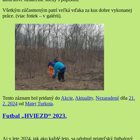
Všetkým zúčastneným patrí veľká vďaka za kus dobre vykonanej
práce. (viac fotiek – v galérii).
Tento záznam bol pridaný do
Akcie
,
Aktuality
,
Nezaradené
dňa
21.
2. 2024
od
Matej Turkota
.
Futbal „HVIEZD“ 2023.
Aj v lete 2024, tak ako každé leto, sa odohral priateľský futbalový