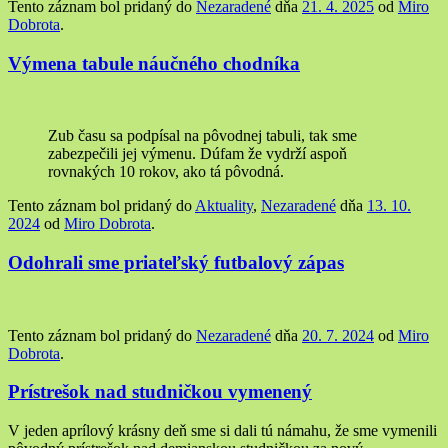
Tento záznam bol pridaný do
Nezaradené
dňa
21. 4. 2025
od
Miro
Dobrota
.
Výmena tabule náučného chodníka
Zub času sa podpísal na pôvodnej tabuli, tak sme
zabezpečili jej výmenu. Dúfam že vydrží aspoň
rovnakých 10 rokov, ako tá pôvodná.
Tento záznam bol pridaný do
Aktuality
,
Nezaradené
dňa
13. 10.
2024
od
Miro Dobrota
.
Odohrali sme priateľský futbalový zápas
Tento záznam bol pridaný do
Nezaradené
dňa
20. 7. 2024
od
Miro
Dobrota
.
Prístrešok nad studničkou vymenený
V jeden aprílový krásny deň sme si dali tú námahu, že sme vymenili