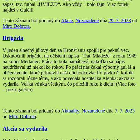
zápas, tzv. futbal „HVIEZD“. Ako vždy – bolo fajn. Viac fotiek
nájdeš v Galérii.
Tento záznam bol pridaný do
Akcie
,
Nezaradené
dňa
29. 7. 2023
od
Miro Dobrota
.
Brigáda
V jeden slnečný júlový deň sa Hronšťania spojili pre peknú vec.
Uskutočnili brigádu, na očistení nápisu „Trať Mládeže“ z roku 1949
na kopci Mertanec. Práca to bola namáhavá, nakoľko sa nápis
neudržiaval už niekoľko rokov. Po práci nás čakal výborný guľáš a
občerstvenie, ktoré pripravili naši dôchodcovia. Pri pivku či kofole
sa rozobrali rôzne témy, a ako povedala hostiteľka Alenka: akcia sa
vydarila. Veľká vďaka všetkým, čo priložili ruku k dielu! (Viac foto
– pozri galériu).
Tento záznam bol pridaný do
Aktuality
,
Nezaradené
dňa
7. 7. 2023
od
Miro Dobrota
.
Akcia sa vydarila